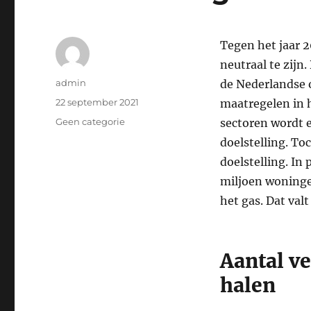
Tegen het jaar 
neutraal te zijn.
Auteur
admin
de Nederlandse 
Geplaatst
22 september 2021
maatregelen in 
op
Categorieën
Geen categorie
sectoren wordt 
doelstelling. To
doelstelling. In
miljoen woninge
het gas. Dat val
Aantal ve
halen