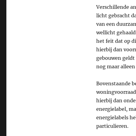
Verschillende a
licht gebracht d
van een duurzam
wellicht gehaald
het feit dat op 
hierbij dan voo
gebouwen geldt d
nog maar alleen
Bovenstaande be
woningvoorraad 
hierbij dan ond
energielabel, m
energielabels h
particulieren.