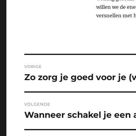
willen we de en
versnellen met h
Bericht
VORIGE
navigatie
Zo zorg je goed voor je 
Vorig
bericht:
VOLGENDE
Wanneer schakel je een 
Volgend
bericht: