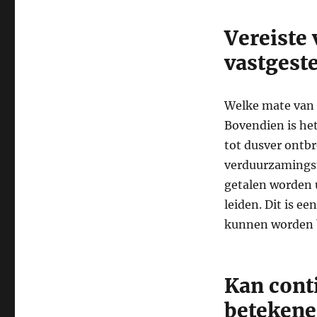
Vereiste
vastgest
Welke mate van v
Bovendien is het
tot dusver ontbr
verduurzamingsm
getalen worden u
leiden. Dit is e
kunnen worden 
Kan cont
beteken