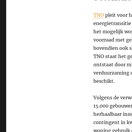
TNO
pleit voor 
energietransiti
het mogelijk wo
voorraad met ge
bovendien ook s
TNO staat het g
ontstaat door m
verduurzaming o
beschikt.
Volgens de verw
15.000 gebouwen.
herhaalbaar inz
contingent in k
woning gebruik 