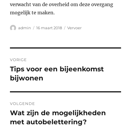
verwacht van de overheid om deze overgang
mogelijk te maken.
Auteur
Geplaatst
Categorieën
admin
16 maart 2018
Vervoer
op
Bericht
VORIGE
navigatie
Tips voor een bijeenkomst
Vorig
bericht:
bijwonen
VOLGENDE
Wat zijn de mogelijkheden
Volgend
bericht:
met autobelettering?