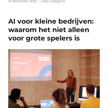
Geplaatst
Categorieën
10 december 2025
Geen categorie
op
AI voor kleine bedrijven:
waarom het niet alleen
voor grote spelers is