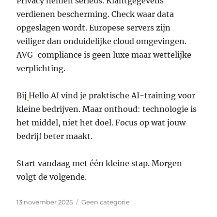
Privacy nemen serieus. Klantgegevens
verdienen bescherming. Check waar data
opgeslagen wordt. Europese servers zijn
veiliger dan onduidelijke cloud omgevingen.
AVG-compliance is geen luxe maar wettelijke
verplichting.
Bij
Hello AI vind je praktische AI-training voor
kleine bedrijven. Maar onthoud: technologie is
het middel, niet het doel. Focus op wat jouw
bedrijf beter maakt.
Start vandaag met één kleine stap. Morgen
volgt de volgende.
Geplaatst
Categorieën
13 november 2025
Geen categorie
op