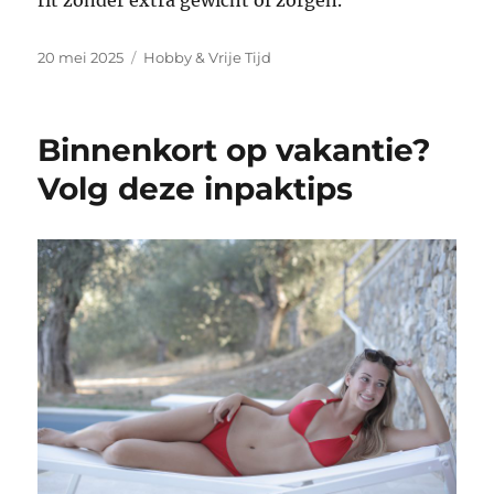
Geplaatst
Categorieën
20 mei 2025
Hobby & Vrije Tijd
op
Binnenkort op vakantie?
Volg deze inpaktips