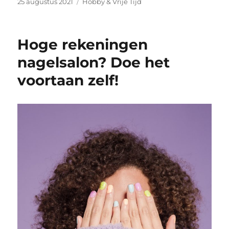
Geplaatst
Categorieën
25 augustus 2021
Hobby & Vrije Tijd
op
Hoge rekeningen
nagelsalon? Doe het
voortaan zelf!