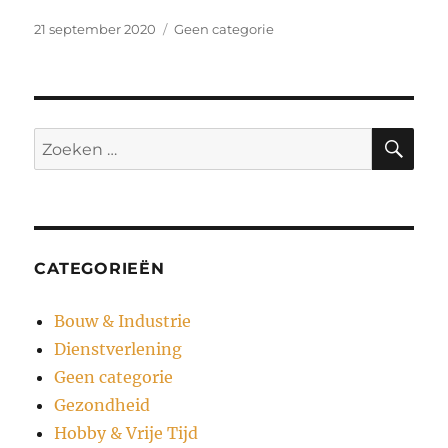
Geplaatst
Categorieën
21 september 2020
Geen categorie
op
ZO
Zoeken
naar:
CATEGORIEËN
Bouw & Industrie
Dienstverlening
Geen categorie
Gezondheid
Hobby & Vrije Tijd