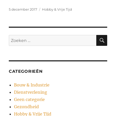
Geplaatst
Categorieën
5 december 2017
Hobby & Vrije Tijd
op
ZO
Zoeken
naar:
CATEGORIEËN
Bouw & Industrie
Dienstverlening
Geen categorie
Gezondheid
Hobby & Vrije Tijd