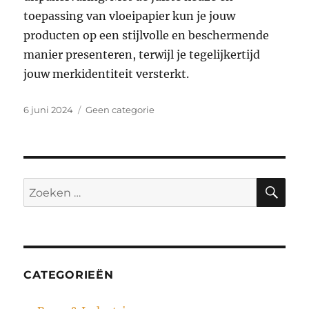
toepassing van vloeipapier kun je jouw
producten op een stijlvolle en beschermende
manier presenteren, terwijl je tegelijkertijd
jouw merkidentiteit versterkt.
Geplaatst
Categorieën
6 juni 2024
Geen categorie
op
ZO
Zoeken
naar:
CATEGORIEËN