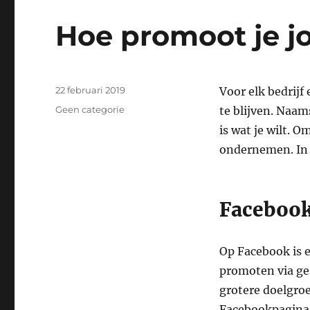
Hoe promoot je jo
Geplaatst
22 februari 2019
Voor elk bedrijf
op
Categorieën
Geen categorie
te blijven. Naa
is wat je wilt. O
ondernemen. In d
Facebook
Op Facebook is e
promoten via ges
grotere doelgroe
Facebookpagina. 