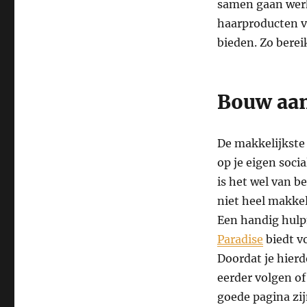
samen gaan werk
haarproducten v
bieden. Zo berei
Bouw aan
De makkelijkste 
op je eigen soci
is het wel van b
niet heel makkel
Een handig hulpm
Paradise
biedt vo
Doordat je hierd
eerder volgen of
goede pagina zij