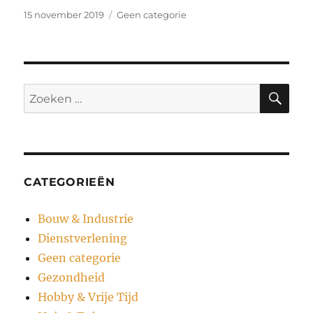
Geplaatst
Categorieën
15 november 2019
Geen categorie
op
ZO
Zoeken
naar:
CATEGORIEËN
Bouw & Industrie
Dienstverlening
Geen categorie
Gezondheid
Hobby & Vrije Tijd