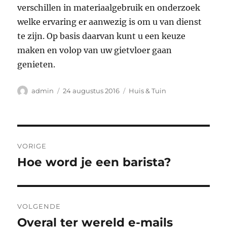
verschillen in materiaalgebruik en onderzoek
welke ervaring er aanwezig is om u van dienst
te zijn. Op basis daarvan kunt u een keuze
maken en volop van uw gietvloer gaan
genieten.
Auteur
Geplaatst
Categorieën
admin
24 augustus 2016
Huis & Tuin
op
Bericht
VORIGE
navigatie
Hoe word je een barista?
Vorig
bericht:
VOLGENDE
Overal ter wereld e-mails
Volgend