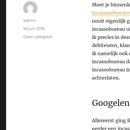
Moet je binnenk
incassoadvocate
Auteur
admin
nooit eigenlijk 
Geplaatst
16 juni 2016
incassobureau ui
op
Categorieën
Geen categorie
ik precies in dez
debiteuren, kla
ik namelijk ook 
incassobureau d
incassobureau in
achterlaten.
Googelen
Allereerst ging 
eerder een incas