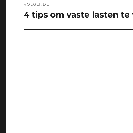
VOLGENDE
4 tips om vaste lasten te
Volgend
bericht: