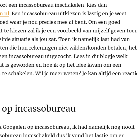
ort een incassobureau inschakelen, kies dan
n.nl
. Een incassobureau uitkiezen is lastig en je weet
goed waar je nou precies mee af bent. Om een goed
t te kiezen zal ik je een voorbeeld van mijzelf geven toe
elfde situatie als jou zat. Toen ik namelijk last had van
nten die hun rekeningen niet wilden/konden betalen, he
een incassobureau uitgezocht. Lees in dit blogje welk
at is geworden en hoe ik op het idee kwam om een
 te schakelen. Wil je meer weten? Je kan altijd een reacti
 op incassobureau
ik Googelen op incassobureau, ik had namelijk nog nooit
sobureau ingeschakeld dus ik vond het lastig om er