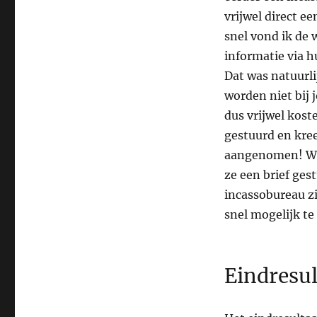
vrijwel direct e
snel vond ik de 
informatie via h
Dat was natuurli
worden niet bij j
dus vrijwel kost
gestuurd en kree
aangenomen! We
ze een brief ges
incassobureau z
snel mogelijk te
Eindresul