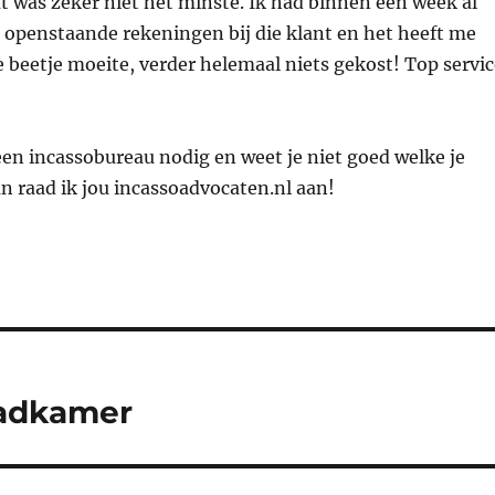
t was zeker niet het minste. Ik had binnen een week al
 openstaande rekeningen bij die klant en het heeft me
e beetje moeite, verder helemaal niets gekost! Top servic
een incassobureau nodig en weet je niet goed welke je
 raad ik jou incassoadvocaten.nl aan!
badkamer