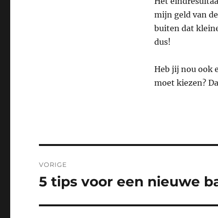
Het eindresultaa
mijn geld van de
buiten dat klein
dus!
Heb jij nou ook 
moet kiezen? Dan
Bericht
VORIGE
navigatie
5 tips voor een nieuwe 
Vorig
bericht: