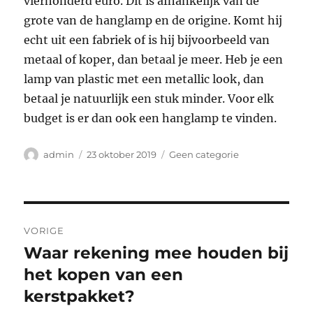
vierhonderd euro. Dit is afhankelijk van de
grote van de hanglamp en de origine. Komt hij
echt uit een fabriek of is hij bijvoorbeeld van
metaal of koper, dan betaal je meer. Heb je een
lamp van plastic met een metallic look, dan
betaal je natuurlijk een stuk minder. Voor elk
budget is er dan ook een hanglamp te vinden.
Auteur
Geplaatst
Categorieën
admin
23 oktober 2019
Geen categorie
op
Bericht
VORIGE
navigatie
Waar rekening mee houden bij
Vorig
bericht:
het kopen van een
kerstpakket?