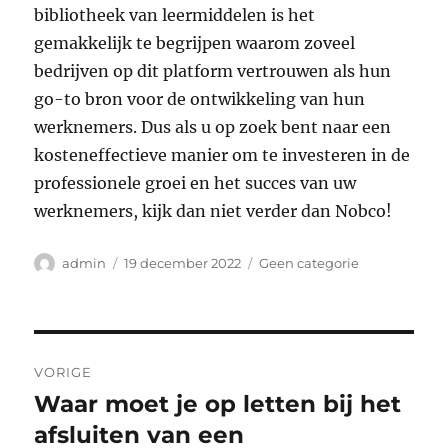
bibliotheek van leermiddelen is het
gemakkelijk te begrijpen waarom zoveel
bedrijven op dit platform vertrouwen als hun
go-to bron voor de ontwikkeling van hun
werknemers. Dus als u op zoek bent naar een
kosteneffectieve manier om te investeren in de
professionele groei en het succes van uw
werknemers, kijk dan niet verder dan Nobco!
Auteur
Geplaatst
Categorieën
admin
19 december 2022
Geen categorie
op
Bericht
VORIGE
navigatie
Waar moet je op letten bij het
Vorig
bericht:
afsluiten van een