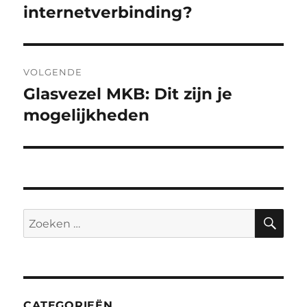
internetverbinding?
VOLGENDE
Glasvezel MKB: Dit zijn je
Volgend
bericht:
mogelijkheden
ZO
Zoeken
naar:
CATEGORIEËN