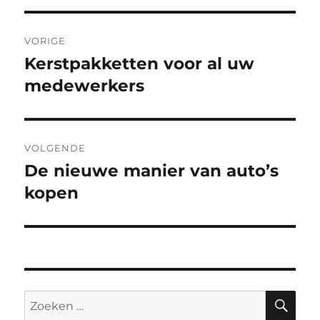
Bericht
VORIGE
navigatie
Kerstpakketten voor al uw
Vorig
bericht:
medewerkers
VOLGENDE
De nieuwe manier van auto’s
Volgend
bericht:
kopen
ZO
Zoeken
naar: