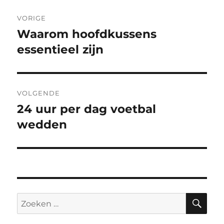
Bericht
VORIGE
navigatie
Waarom hoofdkussens
Vorig
bericht:
essentieel zijn
VOLGENDE
24 uur per dag voetbal
Volgend
bericht:
wedden
ZO
Zoeken
naar: