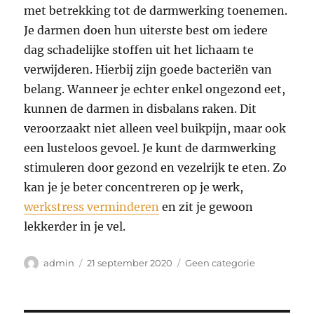
met betrekking tot de darmwerking toenemen.
Je darmen doen hun uiterste best om iedere
dag schadelijke stoffen uit het lichaam te
verwijderen. Hierbij zijn goede bacteriën van
belang. Wanneer je echter enkel ongezond eet,
kunnen de darmen in disbalans raken. Dit
veroorzaakt niet alleen veel buikpijn, maar ook
een lusteloos gevoel. Je kunt de darmwerking
stimuleren door gezond en vezelrijk te eten. Zo
kan je je beter concentreren op je werk,
werkstress verminderen
en zit je gewoon
lekkerder in je vel.
Auteur
Geplaatst
Categorieën
admin
21 september 2020
Geen categorie
op