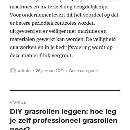
machines en materieel nog deugdelijk zijn.
Voor ondernemer levert dit het voordeel op dat
er betere periodiek controles worden
uitgevoerd en er veiliger met machines en
materialen gewerkt kan worden. De veiligheid
qua werken en in je bedrijfsvoering wordt op
deze manier flink vergroot.
Auteur
Geplaatst
Categorieën
admin
26 januari 2021
Geen categorie
op
Bericht
VORIGE
navigatie
DIY grasrollen leggen: hoe leg
Vorig
bericht:
je zelf professioneel grasrollen
neer?