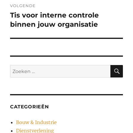
VOLGENDE
Tis voor interne controle
Volgend
bericht:
binnen jouw organisatie
ZO
Zoeken
naar:
CATEGORIEËN
Bouw & Industrie
Dienstverlening