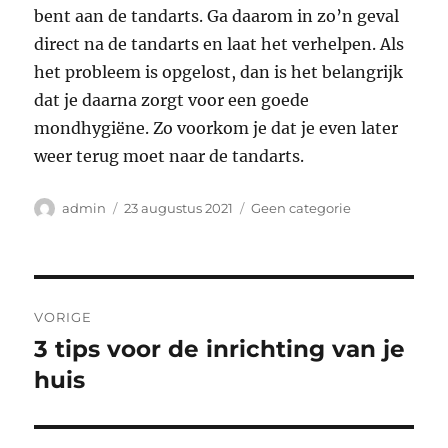
bent aan de tandarts. Ga daarom in zo’n geval
direct na de tandarts en laat het verhelpen. Als
het probleem is opgelost, dan is het belangrijk
dat je daarna zorgt voor een goede
mondhygiëne. Zo voorkom je dat je even later
weer terug moet naar de tandarts.
Auteur
Geplaatst
Categorieën
admin
23 augustus 2021
Geen categorie
op
Bericht
VORIGE
navigatie
3 tips voor de inrichting van je
Vorig
bericht:
huis