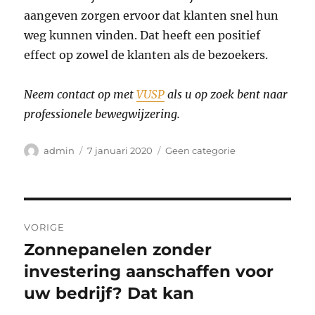
aangeven zorgen ervoor dat klanten snel hun
weg kunnen vinden. Dat heeft een positief
effect op zowel de klanten als de bezoekers.
Neem contact op met
VUSP
als u op zoek bent naar
professionele bewegwijzering.
Auteur
Geplaatst
Categorieën
admin
7 januari 2020
Geen categorie
op
Bericht
VORIGE
navigatie
Zonnepanelen zonder
Vorig
bericht:
investering aanschaffen voor
uw bedrijf? Dat kan