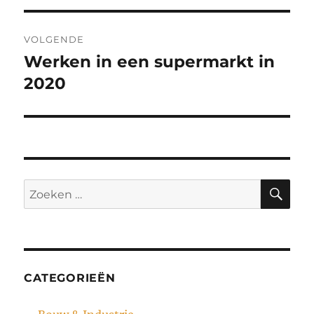
VOLGENDE
Werken in een supermarkt in
Volgend
bericht:
2020
ZO
Zoeken
naar:
CATEGORIEËN