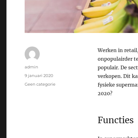
Werken in retail
onpopulairder te
Auteur
admin
populair. De sec
Geplaatst
9 januari 2020
verkopen. Dit ka
op
Categorieën
Geen categorie
fysieke superma
2020?
Functies