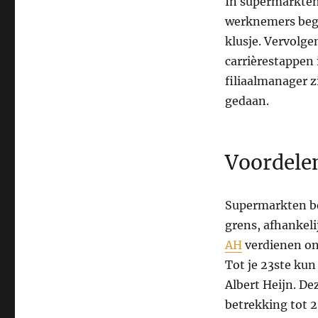
In supermarkten 
werknemers begi
klusje. Vervolg
carrièrestappen
filiaalmanager z
gedaan.
Voordele
Supermarkten bet
grens, afhankel
AH
verdienen ond
Tot je 23ste kun 
Albert Heijn. De
betrekking tot 2