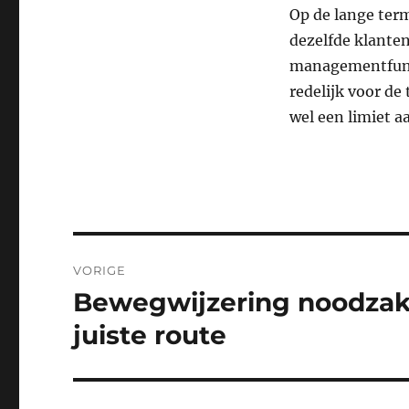
Op de lange ter
dezelfde klante
managementfuncti
redelijk voor de 
wel een limiet aa
Bericht
VORIGE
navigatie
Bewegwijzering noodzake
Vorig
bericht:
juiste route