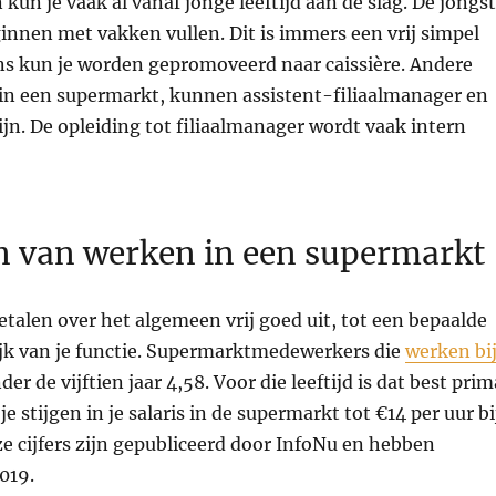
kun je vaak al vanaf jonge leeftijd aan de slag. De jongs
nnen met vakken vullen. Dit is immers een vrij simpel
ens kun je worden gepromoveerd naar caissière. Andere
 in een supermarkt, kunnen assistent-filiaalmanager en
ijn. De opleiding tot filiaalmanager wordt vaak intern
n van werken in een supermarkt
alen over het algemeen vrij goed uit, tot een bepaalde
ijk van je functie. Supermarktmedewerkers die
werken bi
er de vijftien jaar 4,58. Voor die leeftijd is dat best prim
je stijgen in je salaris in de supermarkt tot €14 per uur bi
ze cijfers zijn gepubliceerd door InfoNu en hebben
019.