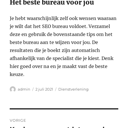
Het beste bureau voor jou
Je hebt waarschijnlijk zelf ook wensen waaraan
je wilt dat het SEO bureau voldoet. Verzamel
deze en gebruik de bovenstaande tips om het
beste bureau aan te wijzen voor jou. De
resultaten die je boekt zijn automatisch
afhankelijk van de specialist die je kiest. Denk
hier goed over na en je maakt vast de beste
keuze.
Auteur
Geplaatst
Categorieën
admin
2 juli 2021
Dienstverlening
op
Bericht
VORIGE
navigatie