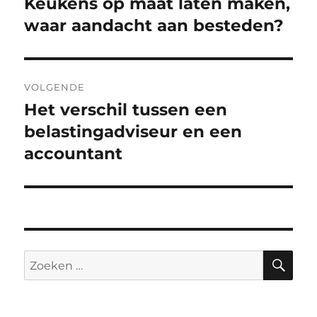
Keukens op maat laten maken,
Vorig
bericht:
waar aandacht aan besteden?
VOLGENDE
Het verschil tussen een
Volgend
bericht:
belastingadviseur en een
accountant
ZO
Zoeken
naar: