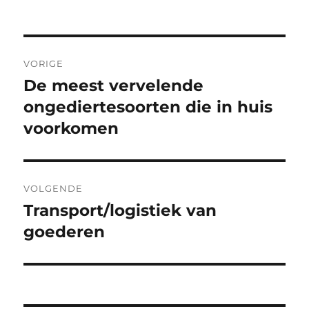
op
Bericht
VORIGE
navigatie
De meest vervelende
Vorig
bericht:
ongediertesoorten die in huis
voorkomen
VOLGENDE
Transport/logistiek van
Volgend
bericht:
goederen