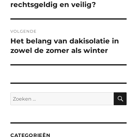
bericht:
rechtsgeldig en veilig?
VOLGENDE
Het belang van dakisolatie in
Volgend
bericht:
zowel de zomer als winter
ZO
Zoeken
naar:
CATEGORIEËN