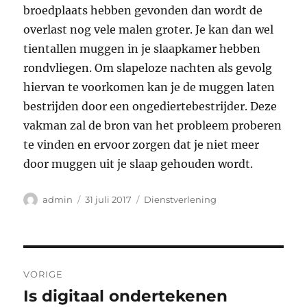
broedplaats hebben gevonden dan wordt de
overlast nog vele malen groter. Je kan dan wel
tientallen muggen in je slaapkamer hebben
rondvliegen. Om slapeloze nachten als gevolg
hiervan te voorkomen kan je de muggen laten
bestrijden door een ongediertebestrijder. Deze
vakman zal de bron van het probleem proberen
te vinden en ervoor zorgen dat je niet meer
door muggen uit je slaap gehouden wordt.
Auteur
Geplaatst
Categorieën
admin
31 juli 2017
Dienstverlening
op
Bericht
VORIGE
navigatie
Is digitaal ondertekenen
Vorig