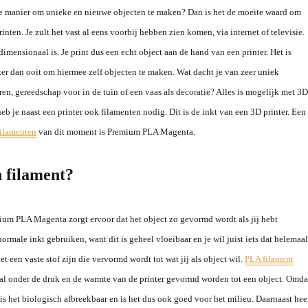
e manier om unieke en nieuwe objecten te maken? Dan is het de moeite waard om
inten. Je zult het vast al eens voorbij hebben zien komen, via internet of televisie.
dimensionaal is. Je print dus een echt object aan de hand van een printer. Het is
r dan ooit om hiermee zelf objecten te maken. Wat dacht je van zeer uniek
en, gereedschap voor in de tuin of een vaas als decoratie? Alles is mogelijk met 3D
heb je naast een printer ook filamenten nodig. Dit is de inkt van een 3D printer. Een
filamenten
van dit moment is Premium PLA Magenta.
 filament?
ium PLA Magenta zorgt ervoor dat het object zo gevormd wordt als jij hebt
normale inkt gebruiken, want dit is geheel vloeibaar en je wil juist iets dat helemaal
et een vaste stof zijn die vervormd wordt tot wat jij als object wil.
PLA filament
 zal onder de druk en de warmte van de printer gevormd worden tot een object. Omda
, is het biologisch afbreekbaar en is het dus ook goed voor het milieu. Daarnaast hee