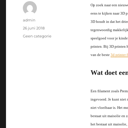
Op zoek naar een nieuw
eens te kijken naar 3D pr
Auteur
admin
3D houdt in dat het drie
Geplaatst
26 juni 2018
tegenwoordig makkelijke
op
Categorieën
Geen categorie
speelgoed voor je kinder
printen. Bij 3D printen 
van de beste
3d printer 
Wat doet een
Een filament zoals Prem
ingevoerd. Je kunt niet 
niet vloeibaar is. Het mo
bestaat uit maisolie en
het bestaat uit maisolie