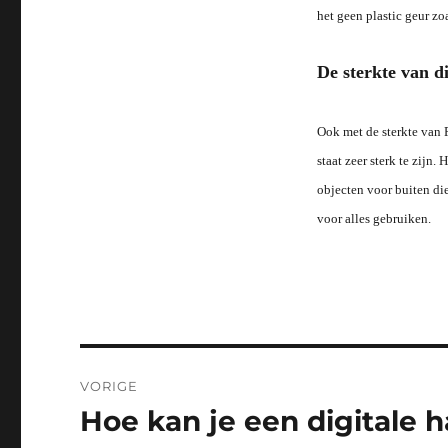
het geen plastic geur z
De sterkte van di
Ook met de sterkte van 
staat zeer sterk te zijn
objecten voor buiten di
voor alles gebruiken.
Bericht
VORIGE
navigatie
Hoe kan je een digitale 
Vorig
bericht: