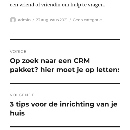
een vriend of vriendin om hulp te vragen.
Auteur
Geplaatst
Categorieën
admin
23 augustus 2021
Geen categorie
op
Bericht
VORIGE
navigatie
Op zoek naar een CRM
Vorig
bericht:
pakket? hier moet je op letten:
VOLGENDE
3 tips voor de inrichting van je
Volgend
bericht:
huis