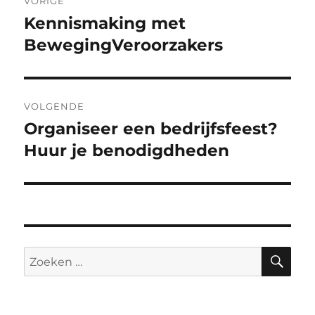
VORIGE
navigatie
Kennismaking met
Vorig
bericht:
BewegingVeroorzakers
VOLGENDE
Organiseer een bedrijfsfeest?
Volgend
bericht:
Huur je benodigdheden
ZO
Zoeken
naar: