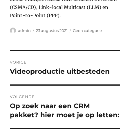
(CSMA/CD), Link-local Multicast (LLM) en
Point-to-Point (PPP).
Auteur
Geplaatst
Categorieën
admin
23 augustus 2021
Geen categorie
op
Bericht
VORIGE
navigatie
Videoproductie uitbesteden
Vorig
bericht:
VOLGENDE
Op zoek naar een CRM
Volgend
bericht:
pakket? hier moet je op letten: