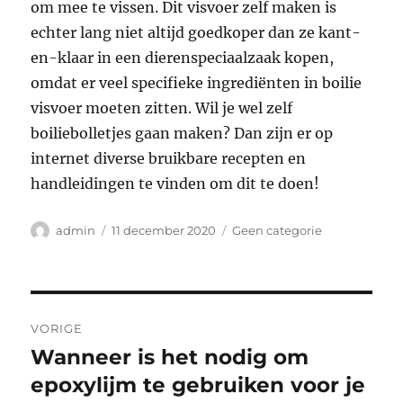
om mee te vissen. Dit visvoer zelf maken is
echter lang niet altijd goedkoper dan ze kant-
en-klaar in een dierenspeciaalzaak kopen,
omdat er veel specifieke ingrediënten in boilie
visvoer moeten zitten. Wil je wel zelf
boiliebolletjes gaan maken? Dan zijn er op
internet diverse bruikbare recepten en
handleidingen te vinden om dit te doen!
Auteur
Geplaatst
Categorieën
admin
11 december 2020
Geen categorie
op
Bericht
VORIGE
navigatie
Wanneer is het nodig om
Vorig
bericht:
epoxylijm te gebruiken voor je