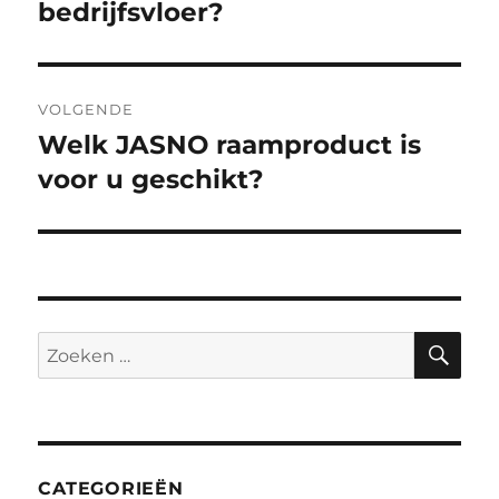
bedrijfsvloer?
VOLGENDE
Welk JASNO raamproduct is
Volgend
bericht:
voor u geschikt?
ZO
Zoeken
naar:
CATEGORIEËN